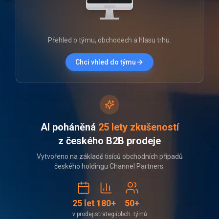
Přehled o týmu, obchodech a hlasu trhu.
Chci vhled do týmu
AI poháněná
25 lety zkušeností
z českého B2B prodeje
Vytvořeno na základě tisíců obchodních případů
českého holdingu Channel Partners.
25 let
180+
50+
v prodeji
strategií
obch. týmů