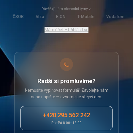
Důvěřují nám obchodní týmy z:
ČSOB
Alza
E.ON
T-Mobile
Vodafone
Mám účet – Přihlásit se
Radši si promluvíme?
Nemusíte vyplňovat formulář. Zavolejte nám
nebo napište — ozveme se stejný den.
+420 295 562 242
Po–Pá 8:00–18:00